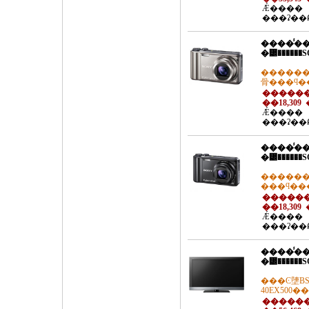
Ǽ����
���ʡ��
����̾�
�᡼������
�������
⻣���ϥ�
������
��18,309
Ǽ����
���ʡ��
����̾�
�᡼������
�������
���ϥ��
������
��18,309
Ǽ����
���ʡ��
����̾�
�᡼������
���Ͼ塦BS
40EX500
������