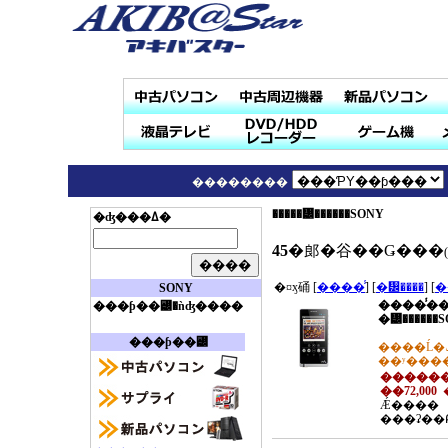
��������
�����᡼������SONY
�ʤ���ߡ�
45
�郎�谷��Ǥ���
�¤ӽ硧 [
����̾
] [
�᡼����
] [
�
SONY
����̾�
���ƥ��꡼�ǹʤ����
�᡼������
���ƥ��꡼
����Ĺ�ݾڤϾ��ʤȥ��åȤǥ����Ȥ����줴
��ʸ���
������
��72,000
Ǽ����
���ʡ��