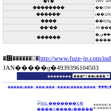
100V 50/
�Ÿ�
��������
��15W
������ˡ
����
��820g
��°��
������
�᡼������󥯡�
http://www.fuze-jp.com/ind
JAN�����ɡ�4939396104503
��������
�����ѵ���
|
���ε���
|
����ʧ����ˡ/����
|
���ե