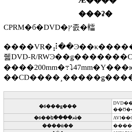
Ǽ����
���ʡ�
CPRM�б�DVD�ץ졼�䡼
����VR�⡼��Ͽ��κ������ϥ
줿DVD-R/RWϿ��ǥ�������
����200mm�߹⤵47mm�Υ��
DVD��
�б���ǥ���
�б��ե����ޥå�
AVI��
����ü��