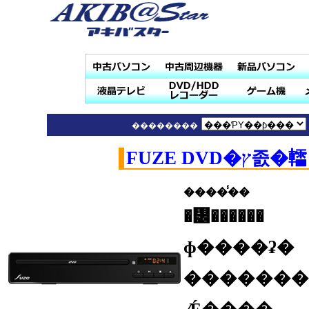
��������
FUZE DVD
����̾��
�᡼������
ɸ����ʡ�
�������(